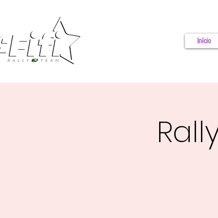
Início
Rall