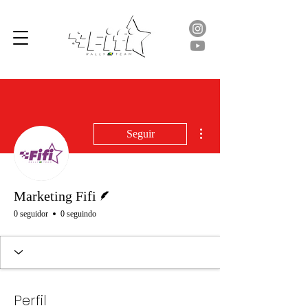
Mais ações
Seguir
Escritor
Marketing Fifi
0 seguidor
0 seguindo
Perfil