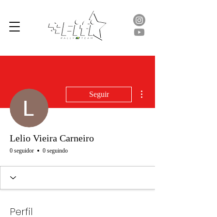
Mais ações
Seguir
Lelio Vieira Carneiro
0 seguidor
0 seguindo
Perfil