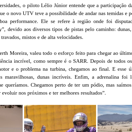
sidades, o piloto Lélio Júnior entende que a participação da
que o novo UTV teve a possibilidade de andar nas temidas e p
boa performance. Ele se refere à região onde foi disputa
”, devido aos diversos tipos de pistas pelo caminho: dunas, 
s travados, mistos e de alta velocidades.
th Moreira, valeu todo o esforço feito para chegar ao último
iência incrível, como sempre é o SARR. Depois de todos os
otor e o problema na turbina, chegamos ao final. E esse úl
s maravilhosas, dunas incríveis. Enfim, a adrenalina foi 
ue queríamos. Chegamos perto de ter um pódio, mas saímos
r evoluir nos próximos e ter melhores resultados”.