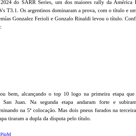
 2024 do SARR Series, um dos maiores rally da América La
s T3.1. Os argentinos dominaram a prova, com o título e um t
mías Gonzalez Ferioli e Gonzalo Rinaldi levou o título. Conf
:
u bem, alcançando o top 10 logo na primeira etapa que f
em San Juan. Na segunda etapa andaram forte e subiram
erminando na 5ª colocação. Mas dois pneus furados na terceira
apa tiraram a dupla da disputa pelo título.
nPipM