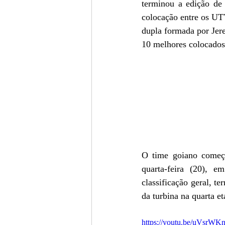
terminou a edição de
colocação entre os UTV
dupla formada por Jere
10 melhores colocados
O time goiano começo
quarta-feira (20), 
classificação geral, t
da turbina na quarta et
https://youtu.be/uVsrWK