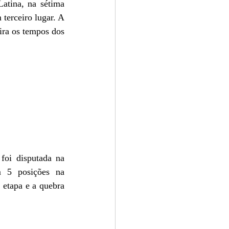
tina, na sétima 
erceiro lugar. A 
ira os tempos dos 
oi disputada na 
 5 posições na 
 etapa e a quebra 