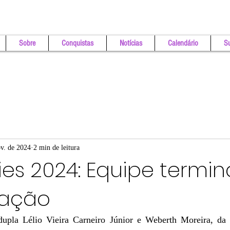
Sobre
Conquistas
Notícias
Calendário
Su
v. de 2024
2 min de leitura
ies 2024: Equipe termi
cação
pla Lélio Vieira Carneiro Júnior e Weberth Moreira, da F