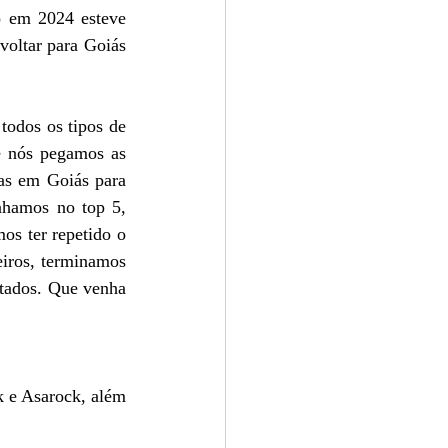
o em 2024 esteve 
oltar para Goiás 
odos os tipos de 
 nós pegamos as 
as em Goiás para 
nhamos no top 5, 
os ter repetido o 
iros, terminamos 
tados. Que venha 
 e Asarock, além 