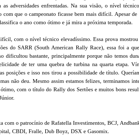
s adversidades enfrentadas. Na sua visão, o nível técnic
o com que o campeonato ficasse bem mais difícil. Apesar de v
 classifica o ano como ótimo e já mira a próxima temporada.
ícil, com o nível técnico elevadíssimo. Essa prova mostrou t
ições do SARR (South American Rally Race), essa foi a que
sso dificultou bastante, principalmente porque não temos dun
felicidade de ter uma quebra de turbina na quarta etapa. Ví
s posições e isso nos tirou a possibilidade de título. Queríam
, mas não deu. Mesmo assim estamos felizes, terminamos inte
ótimo, com o título do Rally dos Sertões e muitos bons resul
Júnior.
ta com o patrocínio de Rafatella Investimentos, BCJ, Andbank
pital, CBDI, Fralle, Dub Boyz, DSX e Gasomix.